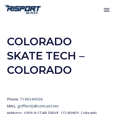
Skip
Men
to
main
content
COLORADO
SKATE TECH –
COLORADO
Phone:
7196340938
MAIL:
griffinrd2@comcast.net
Address: 1009 N STAR DRIVE, CO 80905, Colorado