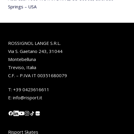
Springs – USA
ROSSIGNOL LANGE S.R.L.
Via S. Gaetano 243, 31044
Montebelluna
Treviso, Italia
C.F. – P.IVA IT 00351680079
T:
+39 0423616611
E:
info@risport.it
小红书
Risport Skates