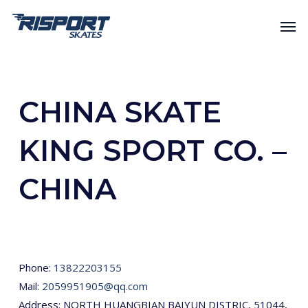
Skip
Men
to
main
content
CHINA SKATE
KING SPORT CO. –
CHINA
Phone:
13822203155
Mail:
2059951905@qq.com
Address: NORTH HUANGBIAN BAIYUN DISTRIC, 51044,