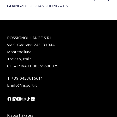
GUANGZHOU GUANGDONG – CN
ROSSIGNOL LANGE S.R.L.
Via S. Gaetano 243, 31044
Montebelluna
Treviso, Italia
C.F. – P.IVA IT 00351680079
T:
+39 0423616611
E:
info@risport.it
小红书
Risport Skates