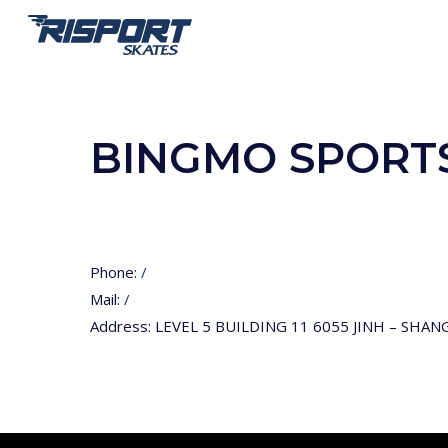
Skip
to
main
content
BINGMO SPORTS
Phone:
/
Mail:
/
Address:
LEVEL 5 BUILDING 11 6055 JINH – SHAN