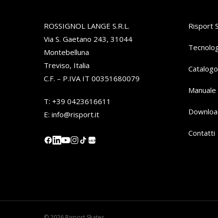
ROSSIGNOL LANGE S.R.L.
Risport 
Via S. Gaetano 243, 31044
Tecnolog
Montebelluna
Treviso, Italia
Catalogo
C.F. – P.IVA IT 00351680079
Manuale 
T:
+39 0423616611
Downloa
E:
info@risport.it
Contatti
小红书
© 2026 Risport Skates.