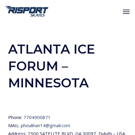
Skip
Men
to
main
content
ATLANTA ICE
FORUM –
MINNESOTA
Phone:
7704900871
MAIL:
phoulihan14@gmail.com
Address: 2300 SATELITE BLVD, GA 30097, Duluth – USA