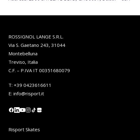
ROSSIGNOL LANGE S.R.L.
Via S. Gaetano 243, 31044
Montebelluna
Treviso, Italia
C.F. – P.IVA IT 00351680079
T:
+39 0423616611
E:
info@risport.it
小红书
Risport Skates