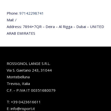
Phone:
97142298741
Mail:
/
Address: 7894+7QR – Deira – Al Rigga – Dubai – UNITED
ARAB EMIRATES
ROSSIGNOL LANGE S.R.L.
Via S. Gaetano 243, 31044
Montebelluna
Treviso, Italia
C.F. – P.IVA IT 00351680079
T:
+39 0423616611
E:
info@risport.it