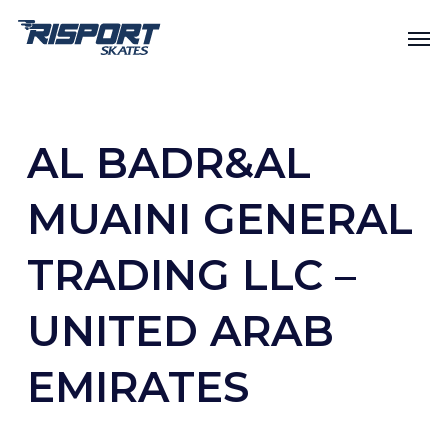
Skip
Men
to
main
content
AL BADR&AL
MUAINI GENERAL
TRADING LLC –
UNITED ARAB
EMIRATES